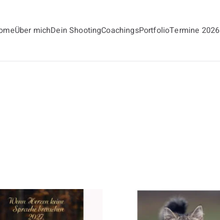
ome
Über mich
Dein Shooting
Coachings
Portfolio
Termine 2026
andt