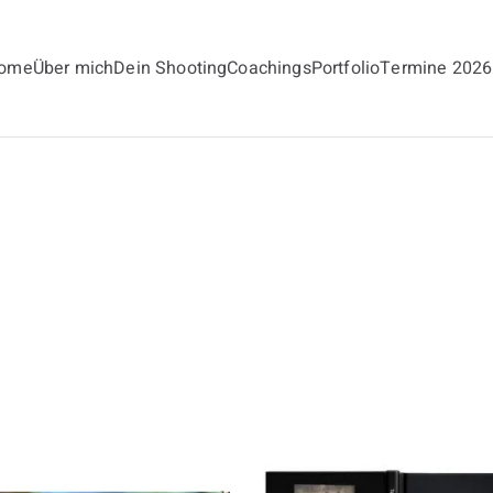
ome
Über mich
Dein Shooting
Coachings
Portfolio
Termine 2026
andt