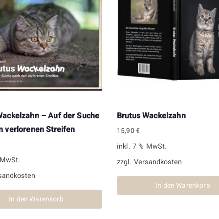
Wackelzahn – Auf der Suche
Brutus Wackelzahn
n verlorenen Streifen
15,90
€
inkl. 7 % MwSt.
% MwSt.
zzgl.
Versandkosten
sandkosten
In den Warenkorb
In den Warenkorb