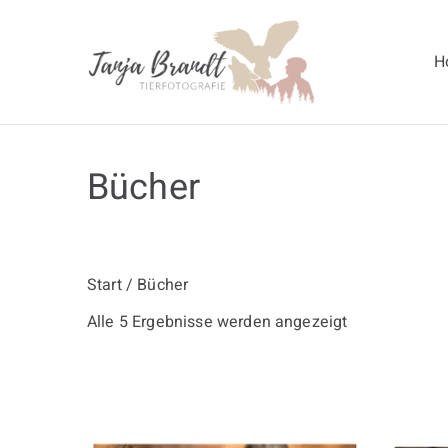
Zum
Inhalt
H
springen
Tanja Br
Bücher
Start
/ Bücher
Alle 5 Ergebnisse werden angezeigt