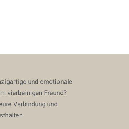
nzigartige und emotionale
em vierbeinigen Freund?
e eure Verbindung und
sthalten.