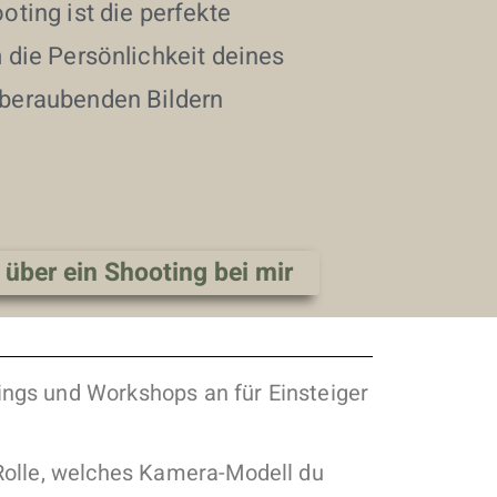
oting ist die perfekte
 die Persönlichkeit deines
beraubenden Bildern
 über ein Shooting bei mir
ings und Workshops an für Einsteiger
 Rolle, welches Kamera-Modell du