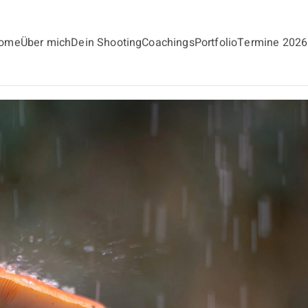
ome
Über mich
Dein Shooting
Coachings
Portfolio
Termine 2026
andt