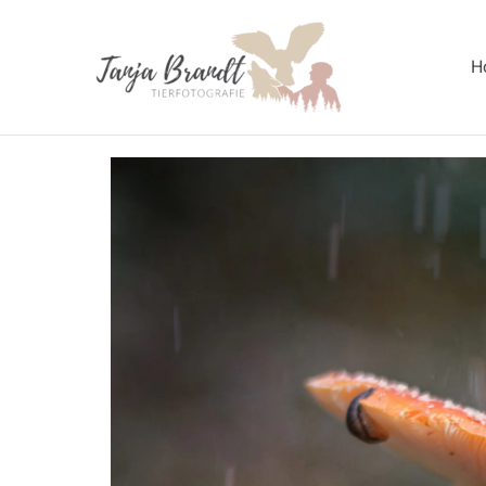
H
Tanja Br