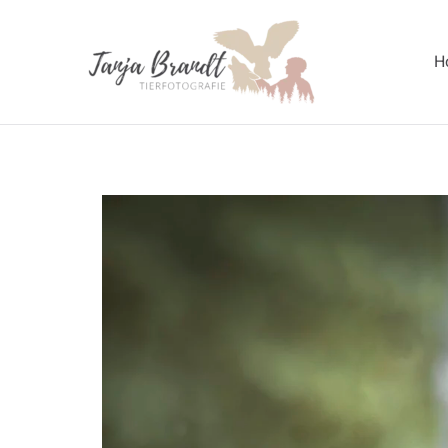
H
Tanja Br