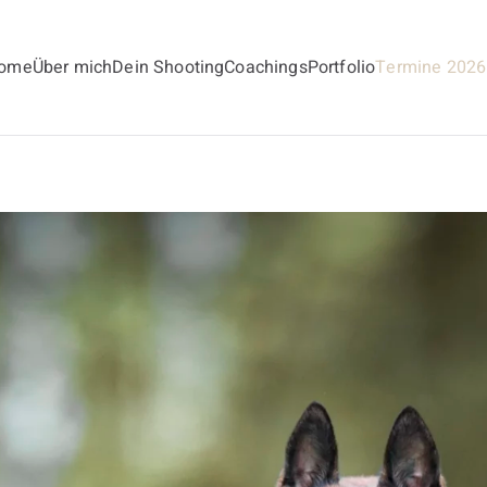
ome
Über mich
Dein Shooting
Coachings
Portfolio
Termine 2026
andt