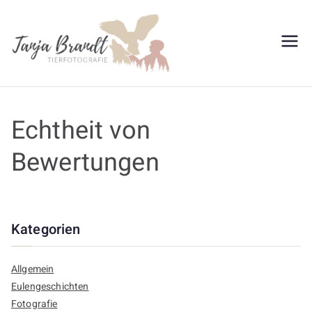
Zum
Inhalt
springen
Tanja
Brandt
Echtheit von
Bewertungen
Kategorien
Allgemein
Eulengeschichten
Fotografie