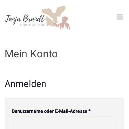
Zum
Inhalt
springen
Tanja
Brandt
Mein Konto
Anmelden
E
Benutzername oder E-Mail-Adresse
*
r
f