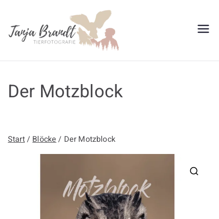
Zum
Inhalt
springen
Tanja
Brandt
Der Motzblock
Start
/
Blöcke
/ Der Motzblock