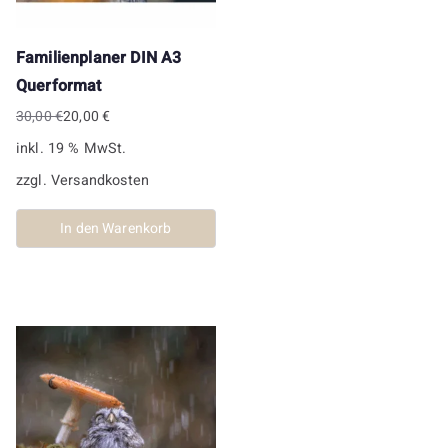
Familienplaner DIN A3
Querformat
30,00
€
20,00
€
Ursprünglicher
Aktueller
inkl. 19 % MwSt.
Preis
Preis
war:
ist:
zzgl.
Versandkosten
30,00 €
20,00 €.
In den Warenkorb