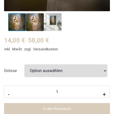
14,00
€
58,00
€
–
inkl. MwSt.
zzgl.
Versandkosten
Grösse
Poster/Leinwand
-
+
"Lusi"
Menge
In den Warenkorb