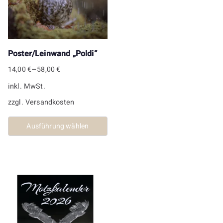
Poster/Leinwand „Poldi“
–
14,00
€
58,00
€
inkl. MwSt.
zzgl.
Versandkosten
Ausführung wählen
Dieses
Produkt
weist
mehrere
Varianten
auf.