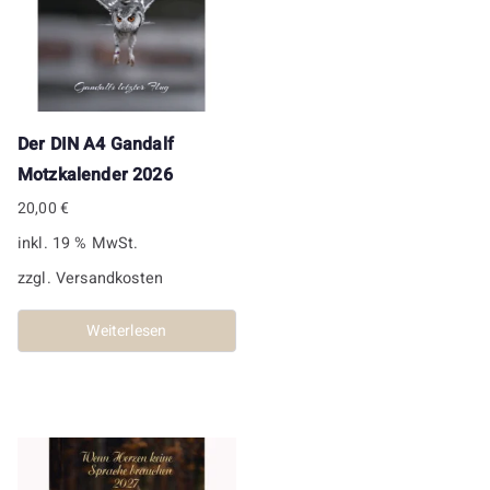
Die
Optionen
können
auf
der
Der DIN A4 Gandalf
Produktseite
Motzkalender 2026
gewählt
20,00
€
werden
inkl. 19 % MwSt.
zzgl.
Versandkosten
Weiterlesen