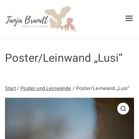
Zum
Inhalt
springen
Tanja
Brandt
Poster/Leinwand „Lusi“
Start
/
Poster und Leinwände
/ Poster/Leinwand „Lusi“