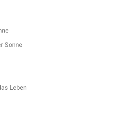
nne
er Sonne
das Leben