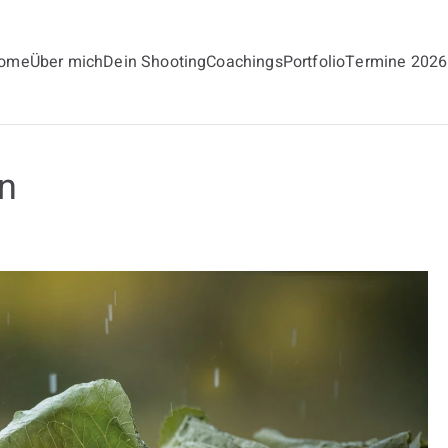
ome
Über mich
Dein Shooting
Coachings
Portfolio
Termine 2026
andt
en