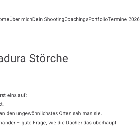
ome
Über mich
Dein Shooting
Coachings
Portfolio
Termine 2026
andt
adura Störche
rst eins auf:
t.
st an den ungewöhnlichstes Orten sah man sie.
ander – gute Frage, wie die Dächer das überhaupt