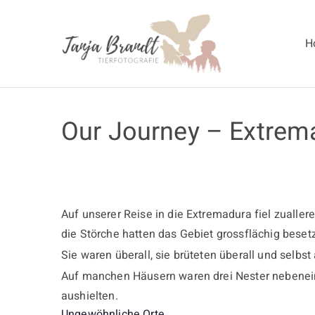
Zum
Inhalt
H
springen
Tanja Br
Our Journey – Extrem
Auf unserer Reise in die Extremadura fiel zuallere
die Störche hatten das Gebiet grossflächig besetz
Sie waren überall, sie brüteten überall und selb
Auf manchen Häusern waren drei Nester nebenein
aushielten.
Ungewöhnliche Orte