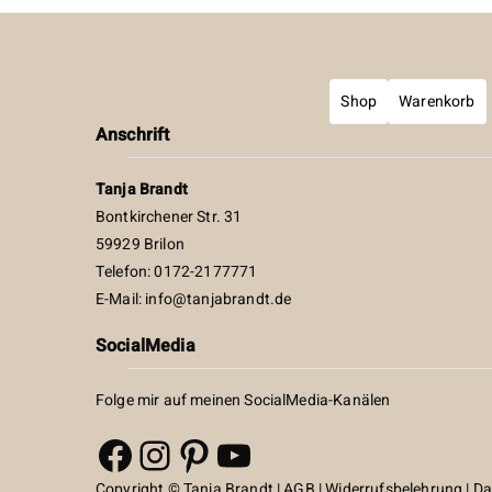
Shop
Warenkorb
Anschrift
Tanja Brandt
Bontkirchener Str. 31
59929 Brilon
Telefon: 0172-2177771
E-Mail:
info@tanjabrandt.de
SocialMedia
Folge mir auf meinen SocialMedia-Kanälen
Facebook
Instagram
Pinterest
YouTube
Copyright © Tanja Brandt |
AGB
|
Widerrufsbelehrung
|
Da