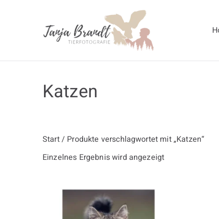
Zum
Inhalt
H
springen
Tanja Br
Katzen
Start
/ Produkte verschlagwortet mit „Katzen“
Einzelnes Ergebnis wird angezeigt