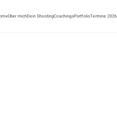
ome
Über mich
Dein Shooting
Coachings
Portfolio
Termine 2026
andt