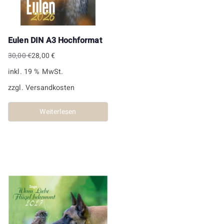
Eulen DIN A3 Hochformat
30,00
€
28,00
€
Ursprünglicher
Aktueller
inkl. 19 % MwSt.
Preis
Preis
war:
ist:
zzgl.
Versandkosten
30,00 €
28,00 €.
Weiterlesen