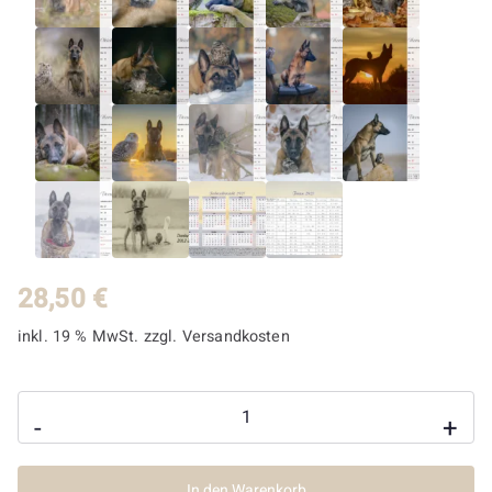
28,50
€
inkl. 19 % MwSt.
zzgl.
Versandkosten
Tischaufsteller
-
+
2027
Menge
In den Warenkorb