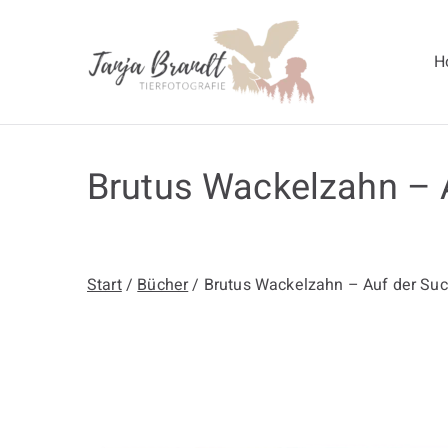
Zum
Inhalt
H
springen
Tanja Br
Brutus Wackelzahn – A
Start
/
Bücher
/ Brutus Wackelzahn – Auf der Suc