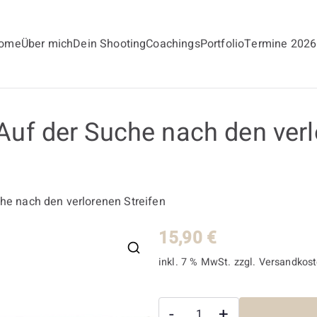
ome
Über mich
Dein Shooting
Coachings
Portfolio
Termine 2026
andt
uf der Suche nach den verl
he nach den verlorenen Streifen
15,90
€
inkl. 7 % MwSt.
zzgl.
Versandkos
Brutus
-
+